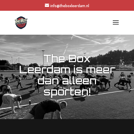
info@theboxleerdam.nl
The Box
Leerdam is meer
dan alleen
sporten!