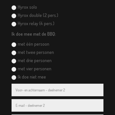
Hyrox solo
Hyrox double (2 pers.)
Hyrox relay (4 pers.)
Ik doe mee met de BBQ:
met één persoon
met twee personen
met drie personen
met vier personen
Ik doe niet mee