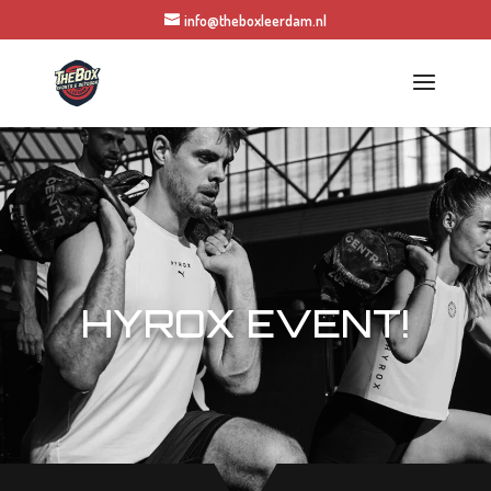
info@theboxleerdam.nl
HYROX EVENT!